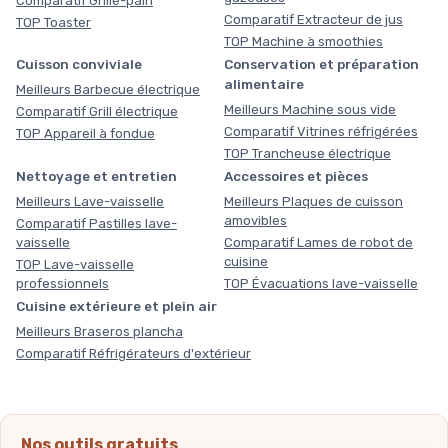
Comparatif Grille-pain
Comparatif Extracteur de jus
TOP Toaster
TOP Machine à smoothies
Cuisson conviviale
Conservation et préparation
alimentaire
Meilleurs Barbecue électrique
Meilleurs Machine sous vide
Comparatif Grill électrique
Comparatif Vitrines réfrigérées
TOP Appareil à fondue
TOP Trancheuse électrique
Nettoyage et entretien
Accessoires et pièces
Meilleurs Lave-vaisselle
Meilleurs Plaques de cuisson
amovibles
Comparatif Pastilles lave-
vaisselle
Comparatif Lames de robot de
cuisine
TOP Lave-vaisselle
professionnels
TOP Évacuations lave-vaisselle
Cuisine extérieure et plein air
Meilleurs Braseros plancha
Comparatif Réfrigérateurs d'extérieur
Nos outils gratuits