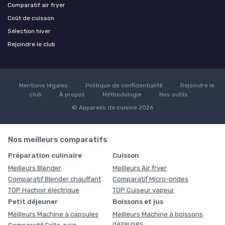
Comparatif air fryer
Coût de cuisson
Sélection hiver
Rejoindre le club
Mentions légales
Politique de confidentialité
Rejoindre le
club
À propos
Méthodologie
Nos outils
© Appareils de cuisine 2026
Nos meilleurs comparatifs
Préparation culinaire
Cuisson
Meilleurs Blender
Meilleurs Air fryer
Comparatif Blender chauffant
Comparatif Micro-ondes
TOP Hachoir électrique
TOP Cuiseur vapeur
Petit déjeuner
Boissons et jus
Meilleurs Machine à capsules
Meilleurs Machine à boissons
gazeuses