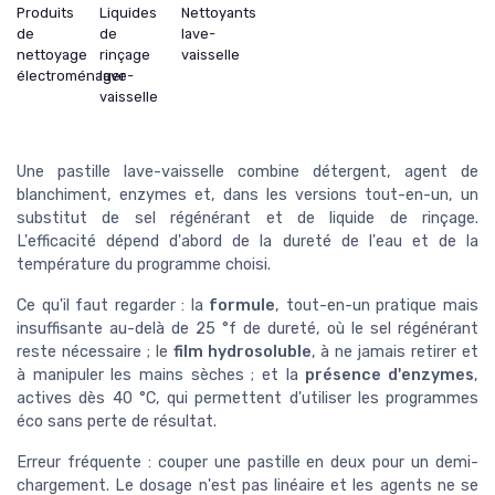
Produits
Liquides
Nettoyants
de
de
lave-
nettoyage
rinçage
vaisselle
électroménager
lave-
vaisselle
Une pastille lave-vaisselle combine détergent, agent de
blanchiment, enzymes et, dans les versions tout-en-un, un
substitut de sel régénérant et de liquide de rinçage.
L'efficacité dépend d'abord de la dureté de l'eau et de la
température du programme choisi.
Ce qu'il faut regarder : la
formule
, tout-en-un pratique mais
insuffisante au-delà de 25 °f de dureté, où le sel régénérant
reste nécessaire ; le
film hydrosoluble
, à ne jamais retirer et
à manipuler les mains sèches ; et la
présence d'enzymes
,
actives dès 40 °C, qui permettent d'utiliser les programmes
éco sans perte de résultat.
Erreur fréquente : couper une pastille en deux pour un demi-
chargement. Le dosage n'est pas linéaire et les agents ne se