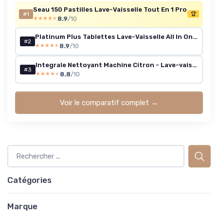
Seau 150 Pastilles Lave-Vaisselle Tout En 1 Pro
#1
🏆
8.9
/10
★★★★★
★★★★★
Platinum Plus Tablettes Lave-Vaisselle All In One Technologie Anti-terne, Regular, 88 Capsules, Nettoyage Optimal, Redonne De L’Éclat Et Prévient Le Calcaire (Lot de 2)
#2
8.9
/10
★★★★★
★★★★★
Integrale Nettoyant Machine Citron - Lave-vaisselle - 12x250 ml
#3
8.8
/10
★★★★★
★★★★★
Voir le comparatif complet →
Catégories
Marque