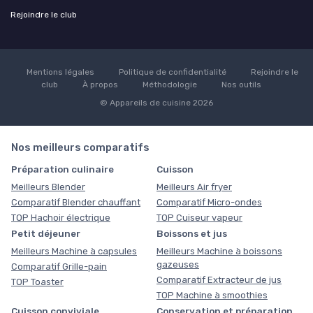
Rejoindre le club
Mentions légales
Politique de confidentialité
Rejoindre le
club
À propos
Méthodologie
Nos outils
© Appareils de cuisine 2026
Nos meilleurs comparatifs
Préparation culinaire
Cuisson
Meilleurs Blender
Meilleurs Air fryer
Comparatif Blender chauffant
Comparatif Micro-ondes
TOP Hachoir électrique
TOP Cuiseur vapeur
Petit déjeuner
Boissons et jus
Meilleurs Machine à capsules
Meilleurs Machine à boissons
gazeuses
Comparatif Grille-pain
Comparatif Extracteur de jus
TOP Toaster
TOP Machine à smoothies
Cuisson conviviale
Conservation et préparation