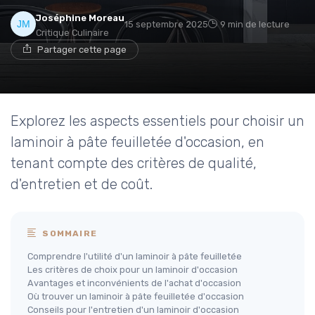
Joséphine Moreau
15 septembre 2025
9 min de lecture
Critique Culinaire
Partager cette page
Explorez les aspects essentiels pour choisir un
laminoir à pâte feuilletée d'occasion, en
tenant compte des critères de qualité,
d'entretien et de coût.
SOMMAIRE
Comprendre l'utilité d'un laminoir à pâte feuilletée
Les critères de choix pour un laminoir d'occasion
Avantages et inconvénients de l'achat d'occasion
Où trouver un laminoir à pâte feuilletée d'occasion
Conseils pour l'entretien d'un laminoir d'occasion