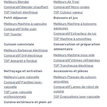
Meilleurs Blender
Meilleurs Air fryer
Comparatif Blender chauffant
Comparatif Micro-ondes
TOP Hachoir électrique
TOP Cuiseur vapeur
Petit déjeuner
Boissons et jus
Meilleurs Machine à capsules
Meilleurs Machine à boissons
gazeuses
Comparatif Grille-pain
Comparatif Extracteur de jus
TOP Toaster
TOP Machine à smoothies
Cuisson conviviale
Conservation et préparation
alimentaire
Meilleurs Barbecue électrique
Meilleurs Machine sous vide
Comparatif Grill électrique
Comparatif Vitrines réfrigérées
TOP Appareil à fondue
TOP Trancheuse électrique
Nettoyage et entretien
Accessoires et pièces
Meilleurs Lave-vaisselle
Meilleurs Plaques de cuisson
amovibles
Comparatif Pastilles lave-
vaisselle
Comparatif Lames de robot de
cuisine
TOP Lave-vaisselle
professionnels
TOP Évacuations lave-vaisselle
Cuisine extérieure et plein air